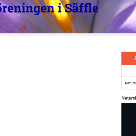
reningen i Säffle
Naturs
Naturs