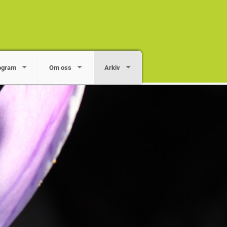
ogram
Om oss
Arkiv