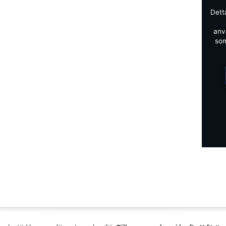
Dett
anv
som