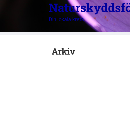
Naturskyddsfö
Din lokala krets
Arkiv