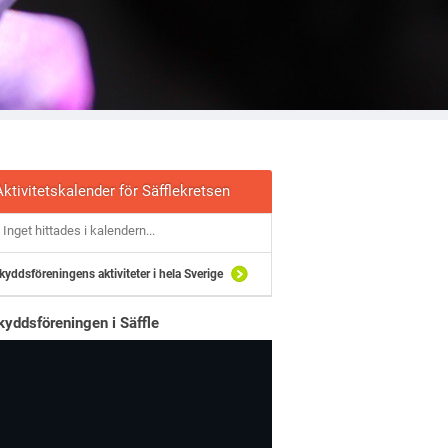
Aktivitetskalender för Säfflekretsen
Inget hittades i kalendern...
kyddsföreningens aktiviteter i hela Sverige
kyddsföreningen i Säffle